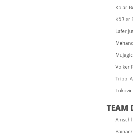
Kolar-B
Kößler 
Lafer Ju
Mehanov
Mujagic 
Volker 
Trippl 
Tukovic
TEAM 
Amschl 
Bainaczi