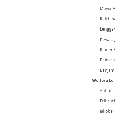
Mayer V
Reichma
Lengger
Kovacs 
Rinner 
Beinsch
Benjami
Weitere Le
Anhofer 
Erlbruch
Jakober 