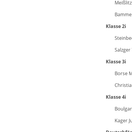
Meißlit
Bammer 
Klasse 2i
Steinbe
Salzger
Klasse 3i
Borse M
Christia
Klasse 4i
Boulgar
Kager J