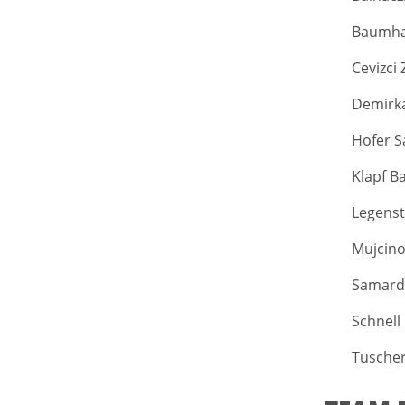
Baumhac
Cevizci 
Demirk
Hofer S
Klapf B
Legenst
Mujcino
Samard
Schnell
Tuscher