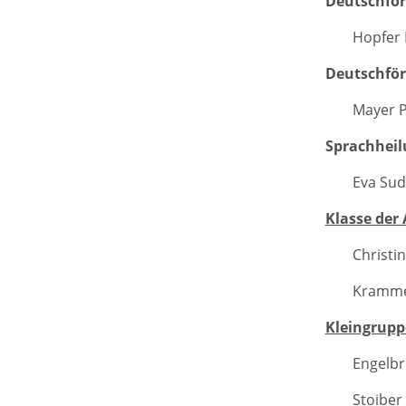
Deutschför
Hopfer 
Deutschför
Mayer P
Sprachheil
Eva Sud
Klasse der
Christi
Krammer
Kleingrupp
Engelbr
Stoiber