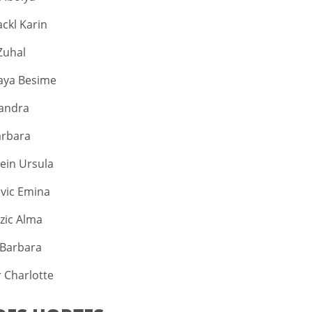
kl Karin
Zuhal
aya Besime
andra
arbara
ein Ursula
vic Emina
zic Alma
 Barbara
 Charlotte