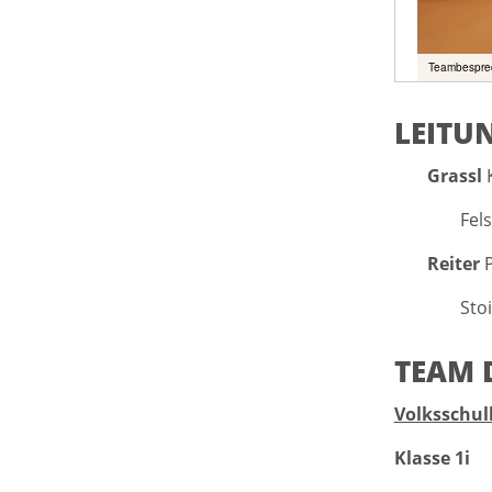
Teambesprec
LEITU
Grassl
K
Fel
Reiter
P
Sto
TEAM 
Volksschul
Klasse 1i