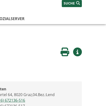
SUCHE
OZIALSERVER
Seite drucken
Weitere Infos
ten
rtel 64, 8020 Graz,04.Bez.:Lend
16) 672136-516