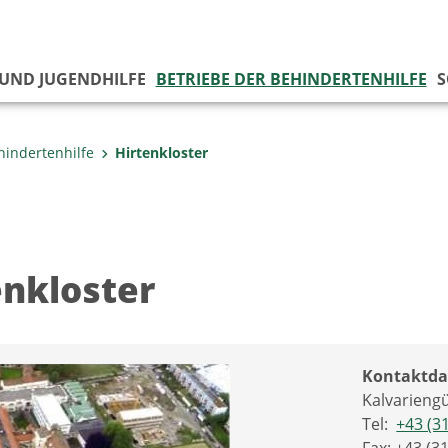
 UND JUGENDHILFE
BETRIEBE DER BEHINDERTENHILFE
S
hindertenhilfe
Hirtenkloster
enkloster
Kontaktda
Kalvariengü
Tel:
+43 (3