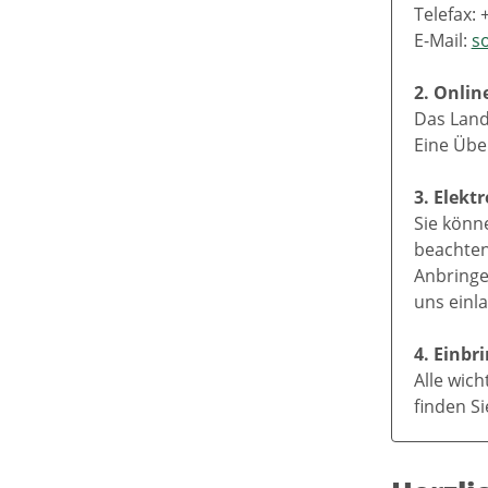
Telefax: 
E-Mail:
s
2. Onlin
Das Land
Eine Übe
3. Elekt
Sie könn
beachten 
Anbringe
uns einl
4. Einb
Alle wic
finden S